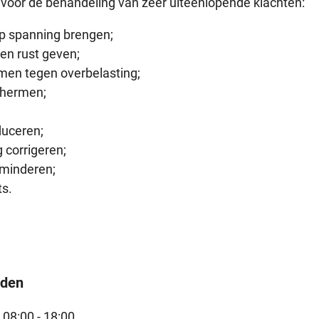
 voor de behandeling van zeer uiteenlopende klachten:
op spanning brengen;
en rust geven;
men tegen overbelasting;
chermen;
duceren;
 corrigeren;
minderen;
ts.
jden
08:00 - 18:00