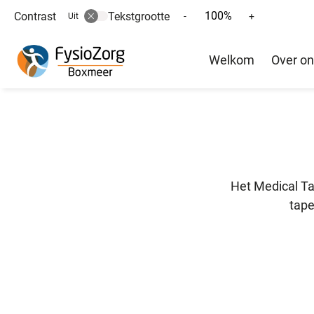
100%
Contrast
Tekstgrootte
Tekst
Tekst
-
+
Uit
verkleinen
vergroten
Hoofd
met
met
Welkom
Over o
10%
10%
menu
Het Medical Ta
tape