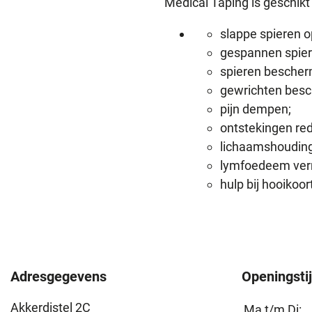
Medical Taping is geschikt
slappe spieren 
gespannen spier
spieren bescher
gewrichten bes
pijn dempen;
ontstekingen re
lichaamshouding
lymfoedeem ver
hulp bij hooikoor
Adresgegevens
Openingsti
Akkerdistel 2C
Ma t/m Di: