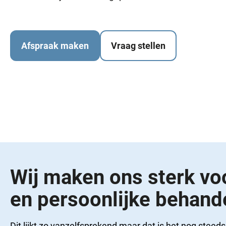
Afspraak maken
Vraag stellen
Wij maken ons sterk vo
en persoonlijke behand
Dit lijkt zo vanzelfsprekend maar dat is het nog stee