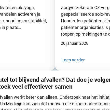
iviteiten als yoga,
Zorgverzekeraar CZ verg
wandelen activeren je
gespecialiseerde solo-re
, houding en stabiliteit,
Honderden patiënten zijn
n in plaats…
patiëntenorganisaties is 
roepen op meldingen te d
20 januari 2026
Lees verder
utel tot blijvend afvallen? Dat doe je volge
oek veel effectiever samen
allen werkt beter dan alleen. Onderzoek naar het initiat
 Als Medicijn laat zien dat mensen die elkaar ondersteun