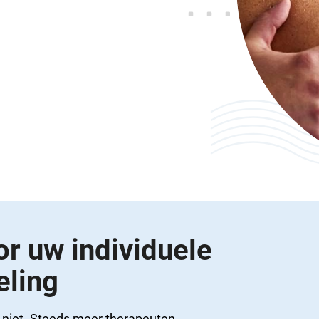
or uw individuele
eling
ds niet. Steeds meer therapeuten