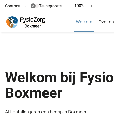
100%
Contrast
Tekstgrootte
Tekst
Tekst
-
+
Uit
verkleinen
vergroten
Hoofd
met
met
Welkom
Over o
10%
10%
menu
Welkom bij Fysi
Boxmeer
Al tientallen jaren een begrip in Boxmeer