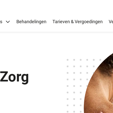
Submenu: Over ons
ns
Behandelingen
Tarieven & Vergoedingen
V
oZorg